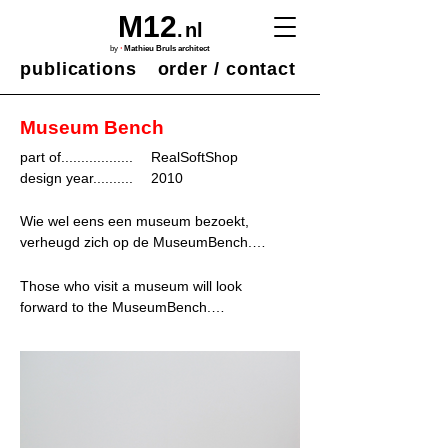
M12
.
nl
·
by
Mathieu Bruls architect
publications
order / contact
Museum Bench
part of..................
RealSoftShop
design year..........
2010
Wie wel eens een museum bezoekt, 
verheugd zich op de MuseumBench.

Eindelijk ontspannen naar kunst kijken; 
Those who visit a museum will look 
comfortabel en zacht, terwijl dit zitmeubel 
forward to the MuseumBench.

toch systematisch en hard oogt.

At last, looking at art in a relaxed way; 
Zo ‘geen vorm’ eigenlijk, opdat er geen 
comfortable and soft, while this object 
visuele competitie wordt aangegaan met 
has the appearance of being systematic 
de andere (kunst)objecten.
and hard.
