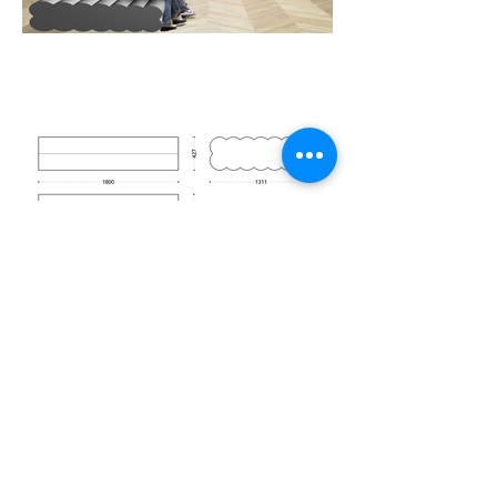
M12
.nl
·
by
Mathieu Bruls architect
Alexander Battalaan 51