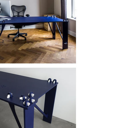
dzaak om daartoe wiggen in 3d te 
orden en zodoende eerlijkheid 
eptie is op voorhand ongewis. Wie 
het groeit echter in belangrijke mate 