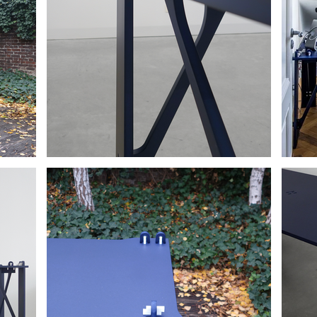
t een standaard plaatmaat, met amper restafval.

streven om de tafel zonder lijm te willen assembleren en de noo
t goed is. En uiteindelijk toont de tafel alles wat gedaan wil w
sultaat zich niet uitleggen. Immers het gevolg van menige conc
n van de juiste tussentijdse vragen. Het resultaat lijkt bedoeld, 