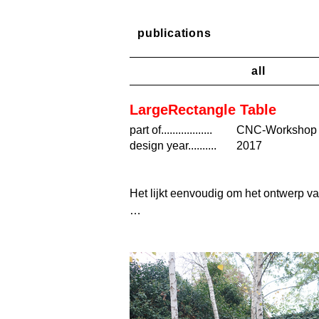
publications
‎ ‎ ‎ ‎ ‎ ‎ ‎ ‎ ‎ ‎ ‎ ‎ ‎ ‎ ‎ all
LargeRectangle Table
part of..................
CNC-Workshop
design year..........
2017
Het lijkt eenvoudig om het ontwerp va
De duidelijk te onderscheiden onder
CNC (Computer numerical control). De
Vandaar die extra uithalen, daar waa
Sommige onderdelen hebben een schijn
mogelijk en dus efficiënt over een re