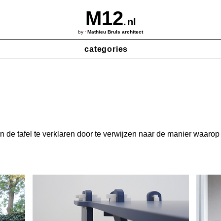
M12
.
nl
·
by
Mathieu Bruls architect
‎ ‎ ‎ ‎ ‎ ‎ ‎ ‎ categories‎‎
n de tafel te verklaren door te verwijzen naar de manier waaro
delen worden niet gezaagd, Ze worden door een boor gefreesd,
ze frees volgt direct de digitale ontwerptekeningen. Ze kan e
r een haakse binnenhoek gewenst is.

baar zo efficiënt mogelijke vorm, alsof het om een skelet gaat.
chthoekige basisplaat te verdelen. Het materiaalverbruik wordt 