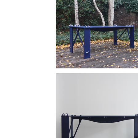
onderdelen van de tafel passen net ui
Ik zou ook kunnen verhalen over het 
doen printen. Alsof verbinden een groo
belangrijk lijkt.

Maar zo eenvoudig laat een ontwerpre
bedenkt weet dat het gaat om het vinde
al doende.  

Het ding heeft een wil gekregen.