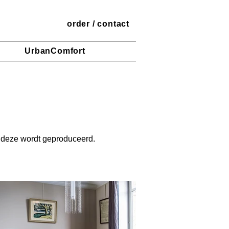
order / contact
‎ ‎ ‎ ‎ ‎ ‎ UrbanComfort
p deze wordt geproduceerd.

 met gebruik van een zogenaamde 
chter geen haakse binnenhoek maken. 
 Andere weer zijn zo rechtkantig 
zodoende geoptimaliseerd. De 