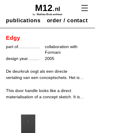
M12
.
nl
·
by
Mathieu Bruls architect
publications
order / contact
Edgy
part of..................
collaboration with
Formani
design year..........
2005
De deurkruk oogt als een directe 
vertaling van een conceptschets. Het is 
duidelijk dat de ronde as draait door druk 
te zetten op het platte handvat. Samen 
This door handle looks like a direct 
met het ontwerp van deze basiskruk 
materialisation of a concept sketch. It is 
werd een hele serie van grepen en 
obvious, that the round shaft rotates by 
overig deurbeslag ontwikkeld.

putting pressure on the flat handle. 
Together with the design of this basic 
Het ontwerp neemt duidelijk stelling 
handle, a whole series of handles and 
tegen de misplaatste veronderstelling dat 
other door fittings was developed.
