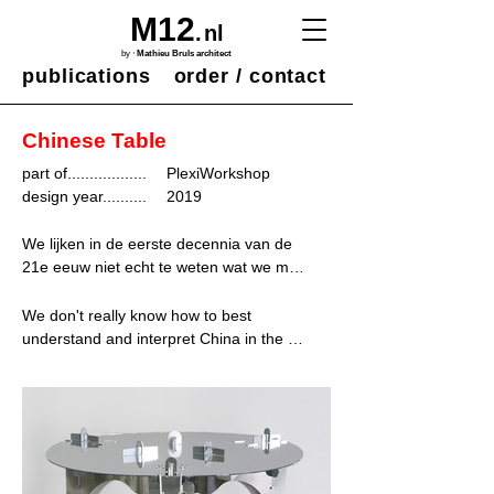
M12
.
nl
·
by
Mathieu Bruls architect
publications
order / contact
Chinese Table
part of..................
PlexiWorkshop
design year..........
2019
We lijken in de eerste decennia van de 
21e eeuw niet echt te weten wat we met 
China aan moeten. Net zo min overigens 
als met onze eigen Westerse 
We don't really know how to best 
beschaving. We weten in het algemeen 
understand and interpret China in the 
niet echt hoe het hoort. 

early decades of the 21st century. The 
same goes for our own Western 
Ik wilde in elk geval, als een introductie 
civilisation, by the way.

tot begrip, meer begrijpen van de 
stijlkenmerken van de Chinese 
In any case, as an attempt to begin a 
meubeltaal. Immers kunst / cultuur is 
deeper understanding, I wanted to 